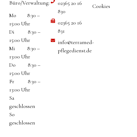
Büro/Verwaltung:
02365 20 16
Cookies
830
Mo 8:30 –
02365 20 16
15:00 Uhr
831
Di 8:30 –
15:00 Uhr
info@terramed-
Mi 8:30 –
pflegedienst.de
13:00 Uhr
Do 8:30 –
15:00 Uhr
Fr 8:30 –
13:00 Uhr
Sa
geschlossen
So
geschlossen